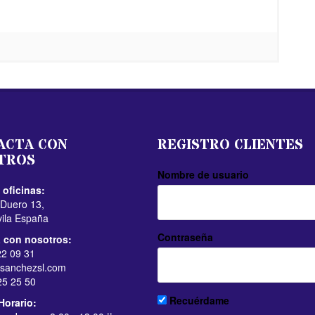
ACTA CON
REGISTRO CLIENTES
TROS
Nombre de usuario
 oficinas:
 Duero 13,
vila España
Contraseña
 con nosotros:
2 09 31
sanchezsl.com
5 25 50
Recuérdame
Horario: