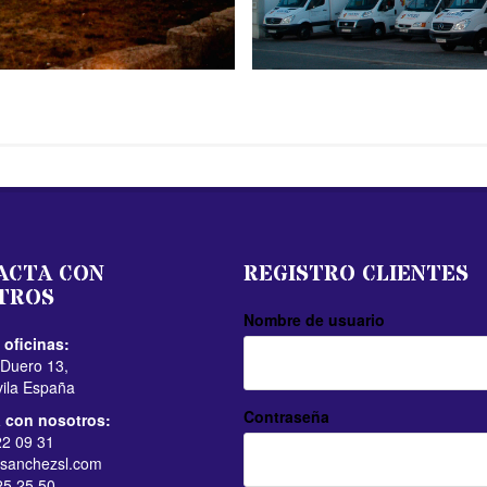
ACTA CON
REGISTRO CLIENTES
TROS
Nombre de usuario
 oficinas:
 Duero 13,
vila España
Contraseña
 con nosotros:
2 09 31
sanchezsl.com
5 25 50