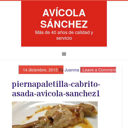
AVÍCOLA
SÁNCHEZ
Más de 40 años de calidad y
servicio
14 diciembre, 2015
By
Juanma
Leave a Comment
piernapaletilla-cabrito-
asada-avicola-sanchez1