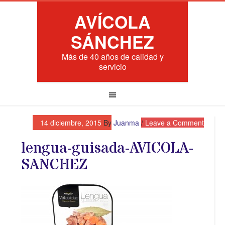
AVÍCOLA
SÁNCHEZ
Más de 40 años de calidad y
servicio
14 diciembre, 2015
By
Juanma
Leave a Comment
lengua-guisada-AVICOLA-
SANCHEZ