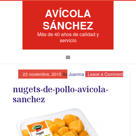
AVÍCOLA
SÁNCHEZ
Más de 40 años de calidad y
servicio
23 noviembre, 2015
By
Juanma
Leave a Comment
nugets-de-pollo-avicola-
sanchez