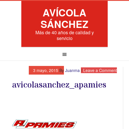
AVÍCOLA
SÁNCHEZ
Más de 40 años de calidad y
servicio
3 mayo, 2015
By
Juanma
Leave a Comment
avicolasanchez_apamies