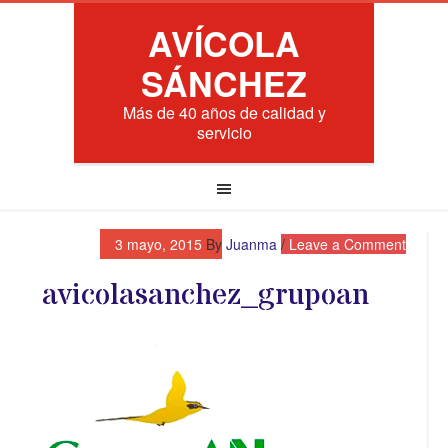
AVÍCOLA
SÁNCHEZ
Más de 40 años de calidad y
servicio
3 mayo, 2015
By
Juanma
Leave a Comment
avicolasanchez_grupoan